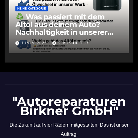
KEINE KATEGORIE
Was passiert mit dem
Altöl aus deinem Auto?
Nachhaltigkeit in unserer
Werkstatt
JUNI 9, 2025
KLAUS-DIETER
"Autoreparaturen
Birkner GmbH"
Die Zukunft auf vier Rädern mitgestalten. Das ist unser
Auftrag.